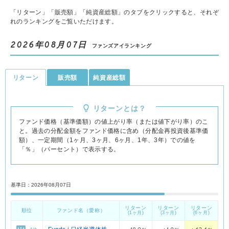
「リターン」「販売額」「純資産総額」のタブをクリックすると、それぞ
れのランキングをご覧いただけます。
2026
年
08
月
07
日
ファンズアイランキング
リターン
販売額
純資産総額
純資産総額とは？
リターンとは？
販売額とは？
ファンド価格（基準価額）の値上がり率（または値下がり率）のこ
と。
過去の分配金額をファンド価格に含め（分配金再投資後基準価
額）、一定期間（1ヶ月、3ヶ月、6ヶ月、1年、3年）での値を
「％」（パーセント）で表示する。
順位
ファンド名（愛称）
純資産総額
基準日：2026年08月07日
順位
ファンド名（愛称）
Funds-i Basic 全世界株式（オール・カント
1
1,740.7
位
億円
リー）
1
Funds-i 日経225
位
リターン
リターン
リターン
順位
ファンド名（愛称）
(1ヶ月)
(3ヶ月)
(6ヶ月)
2
Funds-i 日経225
1,605.9
位
億円
2
Funds-i Basic 全世界株式（オール・カントリー）
位