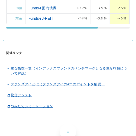
31
+0.2
-1.5
-2.5
Funds-i 国内債券
位
%
%
%
32
-1.4
-3.0
-7.6
Funds-i J-REIT
位
%
%
%
関連リンク
主な指数一覧（インデックスファンドのベンチマークとなる主な指数につ
いて解説）
ファンズアイとは（ファンズアイの4つのポイントを解説）
投信アシスト
つみたてシミュレーション