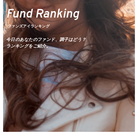
Today's Fund
Fund Ranking
ファンズアイ情報
Market
マーケット情報
ファンズアイランキング
今日のあなたのファンド、調子はどう？
Tools
ランキングをご紹介。
Simulation
つみたてシミュレーション
Assist
投信アシスト
Glossary
用語集
Q&A
よくあるご質問