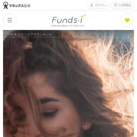
ログイン
口座開設
TOP
ファンズアイランキング
Columns
Index
コラム一覧
Funds
What is Funds-i?
ファンズアイとは
Fund List
ファンド紹介
Fund Ranking
ファンズアイランキング