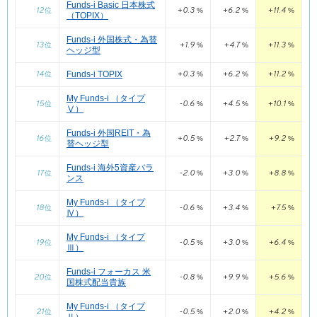
Funds-i Basic 日本株式
12
+0.3
+6.2
+11.4
+
位
%
%
%
16
64.4
Funds-i J-REIT
位
億円
（TOPIX）
16
Funds-i J-REIT
位
17
56.1
Funds-i 日経半導体株
位
億円
Funds-i 外国株式・為替
17
Funds-i 外国REIT
位
13
+1.9
+4.7
+11.3
+
位
%
%
%
ヘッジ型
Funds-i フォーカス 米国株式配当貴族・為替
18
Funds-i 外国債券
18
位
46.3
位
億円
ヘッジ型
14
+0.3
+6.2
+11.2
+
Funds-i TOPIX
位
%
%
%
19
Funds-i 国内債券
位
19
41.3
Funds-i 外国債券
位
億円
My Funds-i （タイプ
15
-0.6
+4.5
+10.1
+
位
%
%
%
Ⅴ）
20
Funds-i 外国債券・為替ヘッジ型
位
20
40.5
Funds-i 先進国ESG株式
位
億円
Funds-i 外国REIT・為
21
16
Funds-i 先進国ESG株式
+0.5
+2.7
+9.2
+
位
位
%
%
%
21
替ヘッジ型
24.0
Funds-i 外国債券・為替ヘッジ型
位
億円
22
Funds-i フォーカス 米国株式配当貴族・為替ヘッジ型
位
22
Funds-i 海外5資産バラ
23.7
Funds-i 国内債券
位
億円
17
-2.0
+3.0
+8.8
+
位
%
%
%
ンス
23
Funds-i フォーカス 米国ハイ・イールド債券
位
23
14.1
Funds-i 新興国債券
位
億円
My Funds-i （タイプ
18
-0.6
+3.4
+7.5
+
位
%
%
%
24
Funds-i 新興国債券
位
Ⅳ）
24
13.9
Funds-i フォーカス 米国ハイ・イールド債券
位
億円
25
Funds-i 新興国債券・為替ヘッジ型
位
My Funds-i （タイプ
25
11.0
Funds-i 新興国債券・為替ヘッジ型
位
億円
19
-0.5
+3.0
+6.4
位
%
%
%
Ⅲ）
26
Funds-i 外国REIT・為替ヘッジ型
位
26
8.9
My Funds-i （タイプⅤ）
位
億円
Funds-i フォーカス 米
20
-0.8
+9.9
+5.6
+
位
%
%
%
国株式配当貴族
Funds-i フォーカス 米国ハイ・イールド債券・為替ヘッジ
27
27
6.5
位
My Funds-i （タイプⅢ）
位
億円
型
My Funds-i （タイプ
21
-0.5
+2.0
+4.2
28
5.2
位
Funds-i 外国REIT・為替ヘッジ型
%
%
%
位
億円