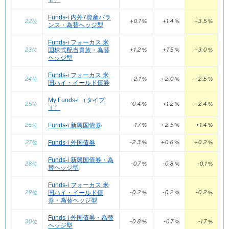
28
Ⅱ）
My Funds-i （タイプⅢ）
位
Funds-i フォーカス 米国ハイ・イールド債
29
Funds-i 内外7資産バラ
My Funds-i （タイプⅤ）
29
位
3.1
位
億円
22
+0.1
+1.4
+3.5
+
位
券・為替ヘッジ型
%
%
%
ンス・為替ヘッジ型
30
My Funds-i （タイプⅣ）
位
30
2.8
My Funds-i （タイプⅣ）
位
億円
Funds-i フォーカス 米
23
+1.2
+7.5
+3.0
国株式配当貴族・為替
位
%
%
%
31
My Funds-i （タイプⅠ）
位
31
1.0
My Funds-i （タイプⅠ）
位
億円
ヘッジ型
32
My Funds-i （タイプⅡ）
位
32
0.9
My Funds-i （タイプⅡ）
位
億円
Funds-i フォーカス 米
24
-2.1
+2.0
+2.5
+
位
%
%
%
国ハイ・イールド債券
My Funds-i （タイプ
25
-0.4
+1.2
+2.4
位
%
%
%
Ⅰ）
26
-1.7
+2.5
+1.4
Funds-i 新興国債券
位
%
%
%
27
-2.3
+0.6
+0.2
Funds-i 外国債券
位
%
%
%
Funds-i 新興国債券・為
28
-0.7
-0.8
-0.1
位
%
%
%
替ヘッジ型
Funds-i フォーカス 米
29
-0.2
-0.2
-0.2
国ハイ・イールド債
位
%
%
%
券・為替ヘッジ型
Funds-i 外国債券・為替
30
-0.8
-0.7
-1.7
位
%
%
%
ヘッジ型