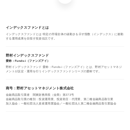
インデックスファンドとは
インデックスファンドとは 特定の市場全体の値動きを示す指数（インデックス）に連動
する運用成果を目指す投資信託です。
野村インデックスファンド
愛称：Funds-i（ファンズアイ）
野村インデックスファンド 愛称：Funds-i（ファンズアイ）とは、野村アセットマネジ
メントが設定・運用を行うインデックスファンドシリーズの愛称です。
商号：野村アセットマネジメント株式会社
金融商品取引業者 関東財務局長（金商）第373号
金融商品取引業の種別：投資運用業、投資助言・代理業、第二種金融商品取引業
加入協会：一般社団法人資産運用業協会／一般社団法人第二種金融商品取引業協会