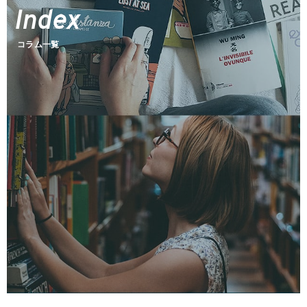
Index
Today's Fund
ファンズアイ情報
Market
コラム一覧
マーケット情報
Tools
Simulation
つみたてシミュレーション
Assist
投信アシスト
Glossary
用語集
Q&A
よくあるご質問