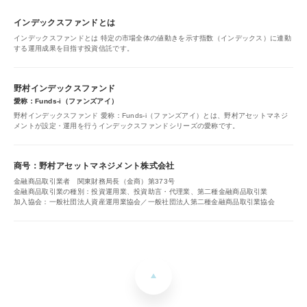
インデックスファンドとは
インデックスファンドとは 特定の市場全体の値動きを示す指数（インデックス）に連動
する運用成果を目指す投資信託です。
野村インデックスファンド
愛称：Funds-i（ファンズアイ）
野村インデックスファンド 愛称：Funds-i（ファンズアイ）とは、野村アセットマネジ
メントが設定・運用を行うインデックスファンドシリーズの愛称です。
商号：野村アセットマネジメント株式会社
金融商品取引業者 関東財務局長（金商）第373号
金融商品取引業の種別：投資運用業、投資助言・代理業、第二種金融商品取引業
加入協会：一般社団法人資産運用業協会／一般社団法人第二種金融商品取引業協会