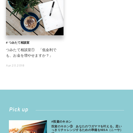
# つみたて相談室
つみたて相談室① 「低金利で
も、お金を増やせますか？」
Apr.20.2018
Pick up
#投資のキホン
投資のキホン③ あなたのワガママを叶える。思い
っきりチャレンジするための準備をNISA（ニーサ）