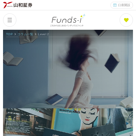
口座開設
TOP
コラム一覧
Level 2
Columns
Index
コラム一覧
Funds
What is Funds-i?
ファンズアイとは
Fund List
ファンド紹介
Fund Ranking
ファンズアイランキング