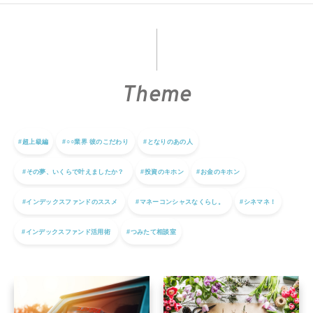
Theme
#超上級編
#○○業界 彼のこだわり
#となりのあの人
#その夢、いくらで叶えましたか？
#投資のキホン
#お金のキホン
#インデックスファンドのススメ
#マネーコンシャスなくらし。
#シネマネ！
#インデックスファンド活用術
#つみたて相談室