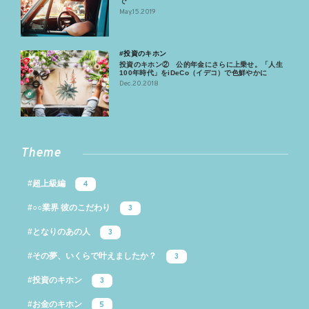
で
May.15.2019
#投資のキホン
投資のキホン② 公的年金にさらに上乗せ。「人生
100年時代」をiDeCo（イデコ）で色鮮やかに
Dec.20.2018
Theme
#超上級編
4
#○○業界 彼のこだわり
3
#となりのあの人
3
#その夢、いくらで叶えましたか？
3
#投資のキホン
3
#お金のキホン
5