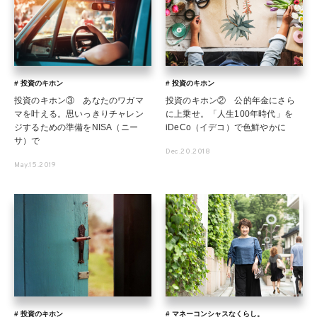
# 投資のキホン
# 投資のキホン
投資のキホン③ あなたのワガマ
投資のキホン② 公的年金にさら
マを叶える。思いっきりチャレン
に上乗せ。「人生100年時代」を
ジするための準備をNISA（ニー
iDeCo（イデコ）で色鮮やかに
サ）で
Dec.20.2018
May.15.2019
# 投資のキホン
# マネーコンシャスなくらし。