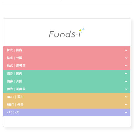
ァンドは実質的にREITに投資を行ないますので、これらの影響を
受けます。
債券価格変動リスク:債券（公社債等）は、市場金利や信用度の変動
により価格が変動します。ファンドは実質的に債券に投資を行ない
ますので、これらの影響を受けます。特にファンドの実質的な投資
対象に含まれる新興国の債券価格の変動は、先進国以上に大きいも
のになることが予想されます。
為替変動リスク:ファンドは、実質組入外貨建資産について、原則と
株式｜国内
して為替ヘッジを行ないませんので、為替変動の影響を受けます。
株式｜外国
特にファンドの実質的な投資対象に含まれる新興国の通貨について
Funds-i 日経225
株式｜新興国
は、先進国の通貨に比べ流動性が低い状況となる可能性が高いこと
Funds-i 外国株式
等から、当該通貨の為替変動は先進国以上に大きいものになること
債券｜国内
も想定されます。
Funds-i 新興国株式
Funds-i TOPIX
債券｜外国
Funds-i 国内債券
※基準価額の変動要因は上記に限定されるものではありません。
Funds-i 外国株式・為替ヘッジ型
債券｜新興国
Funds-i 外国債券
Funds-i JPX日経400
REIT｜国内
Funds-i 新興国債券
Funds-i 先進国ESG株式
REIT｜外国
Funds-i J-REIT
Funds-i 外国債券・為替ヘッジ型
Funds-i 日経半導体株
バランス
Funds-i 外国REIT
Funds-i 新興国債券・為替ヘッジ型
運用管理費用
（信託報酬）
Funds-i 海外5資産バランス
信託報酬の総額は、日々のファンドの純資産総額に信託報酬率を乗
Funds-i 外国REIT・為替ヘッジ型