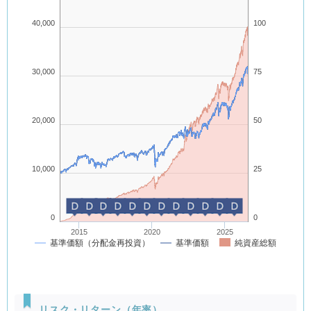
投資方針
ファンドにおける各マザーファンドへの投資比率は、以下を基本
40,000
100
（「基本投資割合」といいます。）とし、原則として毎月、リバラ
ンスを行ない、各マザーファンドの対象指数の月次リターンに、フ
ァンドの各マザーファンドへの基本投資割合を掛け合わせた合成指
数に連動する投資成果を目指して運用を行ないます。
30,000
75
基本投資割合
20,000
50
10,000
25
D
D
D
D
D
D
D
D
D
D
D
D
0
0
2015
2020
2025
基準価額（分配金再投資）
基準価額
純資産総額
リスク・リターン（年率）