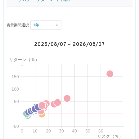
基
表示期間選択
本
マザーファ
投
主要投資対
対象指数
ンド名
資
象
割
2025/08/07
~
2026/08/07
合
①外国株式
リターン（％）
MSCI-
MSCI-KOKUSAI指数（円換算ベー
KOKUSAI
1/6
外国の株式
ス・為替ヘッジなし）
マザーファ
ンド
150
新興国の株
100
式（DR（預
②新興国株
MSCIエマージング・マーケット・イ
※1
式マザーフ
1/6
ンデックス（配当込み・円換算ベー
託証書）
ァンド
ス）
50
を含みま
す。）
③外国債券
外国の公社
FTSE世界国債インデックス（除く日
マザーファ
1/6
債
本、ヘッジなし・円ベース）
-50
ンド
0
10
20
30
40
50
60
リスク（％）
④新興国債