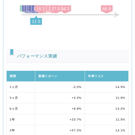
JP モルガン・ガバメント・ボンド・
券（現地通
現地通貨建
インデックス－エマージング・マーケ
貨建て）マ
1/6
ての新興国
3.5
3.5
4.2
5.1
5.4
6.9
8.6
8.6
8.7
10.0
9.7
9.9
12.5
14.0
14.3
14.6
15.1
15.2
15.6
15.7
16.7
16.9
18.4
24.5
24.5
24.8
27.0
27.0
34.3
34.3
66.9
ッツ・グローバル・ディバーシファイ
ザーファン
の公社債
ド（円換算ベース）
ド
11.5
⑤海外REIT
日本を除く
インデック
S&P先進国REIT指数（除く日本、配
世界各国の
1/3
ス マザーフ
当込み、円換算ベース）
※2
REIT
ァンド
※1 Depositary Receipt（預託証書）の略で、ある国の株式発行会社の株式を海外で流
パフォーマンス実績
通させるために、その会社の株式を銀行などに預託し、その代替として海外で発行
される証券をいいます。DRは、株式と同様に金融商品取引所などで取引されます。
※2 海外の金融商品取引所に上場（これに準ずるものを含みます。）されている不動
産投資信託証券（一般社団法人資産運用業協会規則に定める不動産投資信託証券を
期間
累積リターン
年率リスク
いいます。）とします。
1ヶ月
-2.0%
14.5%
合成指数の動きに効率的に連動する投資成果を目指すため、有価証
券先物取引等のデリバティブ取引および為替予約取引を、実質的に
3ヶ月
+3.0%
11.9%
投資の対象とする資産を保有した場合と同様の損益を実現する目的
または為替相場等の変動リスクを減じる目的で、ヘッジ目的外の利
6ヶ月
+8.8%
13.2%
用も含め実質的に活用する場合があります。
1年
+25.7%
11.5%
実質組入外貨建資産については、原則として為替ヘッジを行ないま
せん。
3年
+57.2%
14.1%