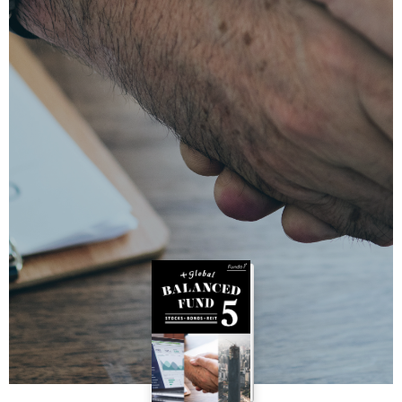
Today's Fund
ファンズアイ情報
Market
マーケット情報
Tools
Simulation
つみたてシミュレーション
Assist
投信アシスト
Glossary
用語集
Q&A
よくあるご質問
Other