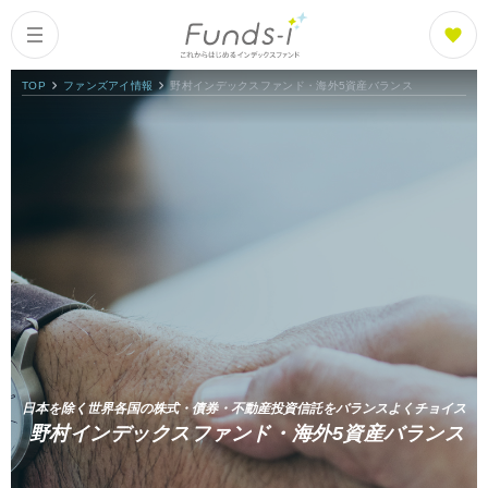
TOP
ファンズアイ情報
野村インデックスファンド・海外5資産バランス
Columns
Index
コラム一覧
Funds
What is Funds-i?
ファンズアイとは
Fund List
日本を除く世界各国の株式・債券・不動産投資信託をバランスよくチョイス
ファンド紹介
野村インデックスファンド・海外5資産バランス
Fund Ranking
ファンズアイランキング