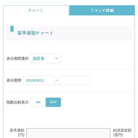
チャート
ファンド詳細
基準価額チャート
信託財産の成長を目的に運用を行なうことを基本とします。
表示期間選択
表示期間
~
主要投資対象
外国および新興国の各株式、外国および新興国の各債券、外国の不
動産投資信託証券（REIT）を実質的な主要投資対象※とします。
指数比較表示
ON
OFF
※「実質的な主要投資対象」とは、「外国株式MSCI-KOKUSAIマザーファンド」、
「新興国株式マザーファンド」、「外国債券マザーファンド」、「新興国債券（現
地通貨建て）マザーファンド」、「海外REITインデックス マザーファンド」を通じ
て投資する、主要な投資対象という意味です。
基準価額
純資産総額
(円)
(億円)