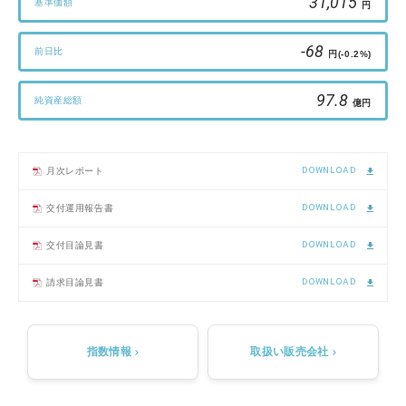
31,015
基準価額
円
-68
前日比
円
(-0.2%)
97.8
純資産総額
億円
DOWNLOAD
月次レポート
DOWNLOAD
交付運用報告書
DOWNLOAD
交付目論見書
DOWNLOAD
請求目論見書
指数情報
取扱い販売会社