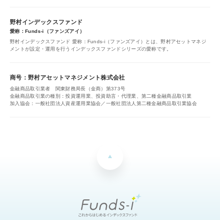
野村インデックスファンド
愛称：Funds-i（ファンズアイ）
野村インデックスファンド 愛称：Funds-i（ファンズアイ）とは、野村アセットマネジ
メントが設定・運用を行うインデックスファンドシリーズの愛称です。
商号：野村アセットマネジメント株式会社
金融商品取引業者 関東財務局長（金商）第373号
金融商品取引業の種別：投資運用業、投資助言・代理業、第二種金融商品取引業
加入協会：一般社団法人資産運用業協会／一般社団法人第二種金融商品取引業協会