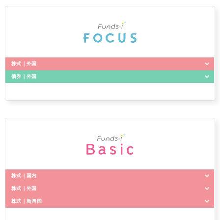
じて得た額とします。
ファンドの信託報酬は、日々計上され、ファンドの基準価額に反映
Funds-i 内外7資産バランス・為替ヘッジ型
されます。なお、毎計算期間の最初の6ヵ月終了日および毎計算期
末または信託終了のときファンドから支払われます。
信託報酬率の配分は下記の通りとします。
年0.66%（税抜年0.60%）以内
株式｜外国
信託報酬率
（2026年5月28日現在
年0.66%（税抜年0.60%））
債券｜外国
Funds-i フォーカス 米国株式配当貴族
委託会社
年0.28%
Funds-i フォーカス 米国ハイ・イールド債券
配分
（税抜）
販売会社
年0.28%
Funds-i フォーカス 米国株式配当貴族・為替ヘッジ型
Funds-i フォーカス 米国ハイ・イールド債券・為替ヘッジ型
受託会社
年0.04%
（ご換金時）
株式｜国内
株式｜外国
換金時に、基準価額に0.2%の率を乗じて得た額を1口あたりに換算
Funds-i Basic 日本株式（日経225）
して、換金する口数に応じてご負担いただきます。
株式｜新興国
Funds-i Basic 米国株式（S&P500）