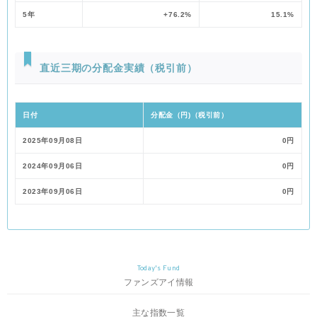
ファンドはマザーファンドを通じて投資するファミリーファンド方
5年
+76.2%
15.1%
式で運用します。
直近三期の分配金実績（税引前）
基準価額の変動要因
日付
分配金（円)（税引前）
ファンドの基準価額は、投資を行なっている有価証券等の値動きに
よる影響を受けますが、これらの運用による損益はすべて投資者の
2025年09月08日
0円
皆様に帰属します。
したがって、ファンドにおいて、投資者の皆様の投資元金は保証さ
2024年09月06日
0円
れているものではなく、基準価額の下落により、損失を被り、投資
元金が割り込むことがあります。なお、投資信託は預貯金と異なり
2023年09月06日
0円
ます。
株価変動リスク：ファンドは実質的に株式に投資を行ないますの
で、株価変動の影響を受けます。特にファンドの実質的な投資対象
に含まれる新興国の株価変動は、先進国以上に大きいものになるこ
とが予想されます。
Today's Fund
ファンズアイ情報
REITの価格変動リスク:REITは、保有不動産の状況、市場金利の変
動、不動産市況や株式市場の動向等により、価格が変動します。フ
主な指数一覧