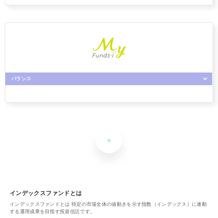
Funds-i Basic 新興国株式
Funds-i Basic 日本株式（TOPIX）
Funds-i Basic 全世界株式（オール・カントリー）
投資信託説明書（交付目論見書）の「ファンドの費用・税金」をご
覧ください。
バランス
My Funds-i （タイプⅠ）
My Funds-i （タイプⅡ）
My Funds-i （タイプⅢ）
My Funds-i （タイプⅣ）
インデックスファンドとは
インデックスファンドとは 特定の市場全体の値動きを示す指数（インデックス）に連動
My Funds-i （タイプⅤ）
する運用成果を目指す投資信託です。