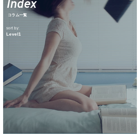
Index
Today's Fund
ファンズアイ情報
コラム一覧
Market
マーケット情報
sort by:
Level1
Tools
Simulation
つみたてシミュレーション
Assist
投信アシスト
Glossary
用語集
Q&A
よくあるご質問
Other