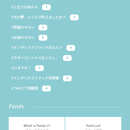
#となりのあの人
3
#その夢、いくらで叶えましたか？
3
#投資のキホン
3
#お金のキホン
5
#インデックスファンドのススメ
4
#マネーコンシャスなくらし。
3
#シネマネ！
3
#インデックスファンド活用術
3
#つみたて相談室
4
Funds
What is Funds-i?
Fund List
ファンズアイとは
ファンド紹介