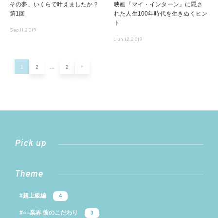
その夢、いくらで叶えましたか？
映画『マイ・インターン』に隠さ
第1回
れた人生100年時代を生きぬくヒン
ト
Sep.11.2019
Jun.12.2019
1
2
…
2
Pick up
Theme
#超上級編
4
#○○業界 彼のこだわり
3