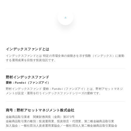
インデックスファンドとは
インデックスファンドとは 特定の市場全体の値動きを示す指数（インデックス）に連動
する運用成果を目指す投資信託です。
野村インデックスファンド
愛称：Funds-i（ファンズアイ）
野村インデックスファンド 愛称：Funds-i（ファンズアイ）とは、野村アセットマネジ
メントが設定・運用を行うインデックスファンドシリーズの愛称です。
商号：野村アセットマネジメント株式会社
金融商品取引業者 関東財務局長（金商）第373号
金融商品取引業の種別：投資運用業、投資助言・代理業、第二種金融商品取引業
加入協会：一般社団法人資産運用業協会／一般社団法人第二種金融商品取引業協会