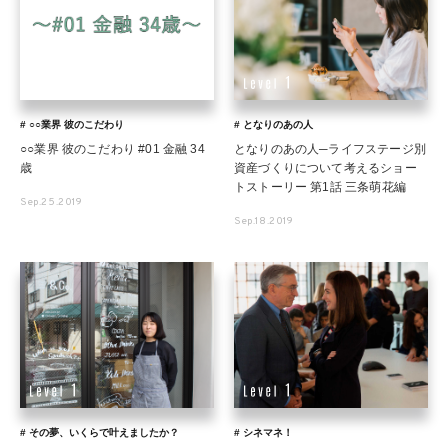
# ○○業界 彼のこだわり
# となりのあの人
○○業界 彼のこだわり #01 金融 34
となりのあの人─ライフステージ別
歳
資産づくりについて考えるショー
トストーリー 第1話 三条萌花編
Sep.25.2019
Sep.18.2019
# その夢、いくらで叶えましたか？
# シネマネ！