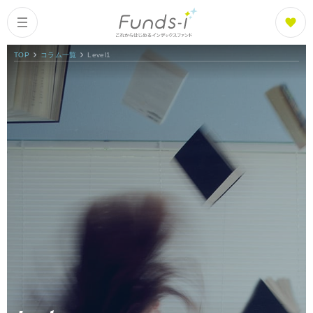
TOP
コラム一覧
Level1
Columns
Index
コラム一覧
Funds
What is Funds-i?
ファンズアイとは
Fund List
ファンド紹介
Fund Ranking
ファンズアイランキング