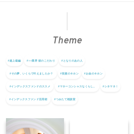
Theme
#超上級編
#○○業界 彼のこだわり
#となりのあの人
#その夢、いくらで叶えましたか？
#投資のキホン
#お金のキホン
#インデックスファンドのススメ
#マネーコンシャスなくらし。
#シネマネ！
#インデックスファンド活用術
#つみたて相談室