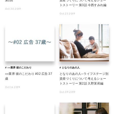
第2回
資産づくりについて考えるショー
トストーリー 第3話 今西すみれ編
Oct.30.2019
Oct.23.2019
# ○○業界 彼のこだわり
# となりのあの人
○○業界 彼のこだわり #02 広告 37
となりのあの人─ライフステージ別
歳
資産づくりについて考えるショー
トストーリー 第2話 久野茉莉編
Oct.16.2019
Oct.09.2019