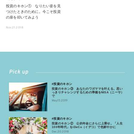
投資のキホン① なりたい姿を見
つけたときのために。今こそ投資
の扉を叩いてみよう
Nov.21.2018
Pick up
#投資のキホン
投資のキホン③ あなたのワガママを叶える。思い
っきりチャレンジするための準備をNISA（ニーサ）
で
May.15.2019
#投資のキホン
投資のキホン② 公的年金にさらに上乗せ。「人生
100年時代」をiDeCo（イデコ）で色鮮やかに
Dec.20.2018