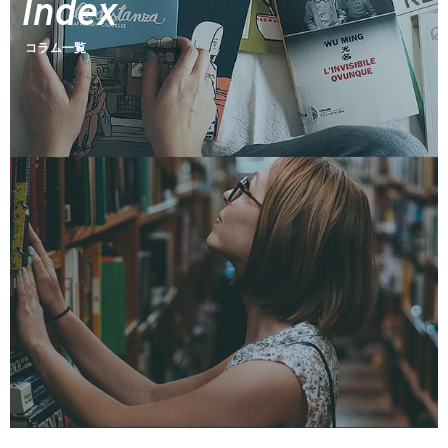
Index
Today's Fund
ファンズアイ情報
コラム一覧
Market
マーケット情報
Tools
Simulation
つみたてシミュレーション
Assist
投信アシスト
Glossary
用語集
Q&A
よくあるご質問
Other