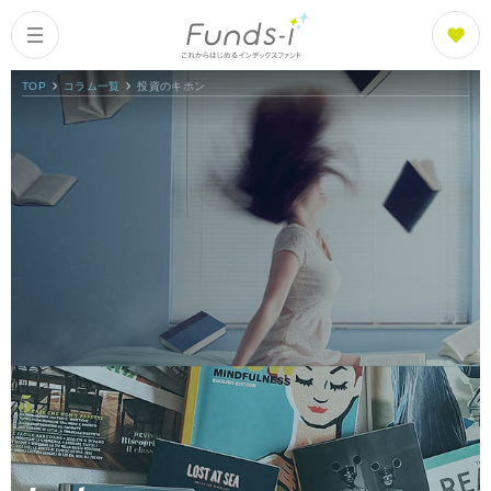
TOP
コラム一覧
投資のキホン
Columns
Index
コラム一覧
Funds
What is Funds-i?
ファンズアイとは
Fund List
ファンド紹介
Fund Ranking
ファンズアイランキング