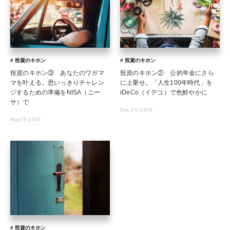
# 投資のキホン
# 投資のキホン
投資のキホン③ あなたのワガマ
投資のキホン② 公的年金にさら
マを叶える。思いっきりチャレン
に上乗せ。「人生100年時代」を
ジするための準備をNISA（ニー
iDeCo（イデコ）で色鮮やかに
サ）で
Dec.20.2018
May.15.2019
# 投資のキホン