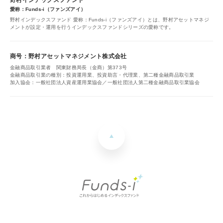
愛称：Funds-i（ファンズアイ）
野村インデックスファンド 愛称：Funds-i（ファンズアイ）とは、野村アセットマネジ
メントが設定・運用を行うインデックスファンドシリーズの愛称です。
商号：野村アセットマネジメント株式会社
金融商品取引業者 関東財務局長（金商）第373号
金融商品取引業の種別：投資運用業、投資助言・代理業、第二種金融商品取引業
加入協会：一般社団法人資産運用業協会／一般社団法人第二種金融商品取引業協会