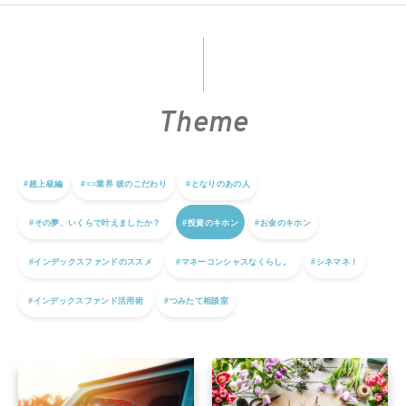
Theme
#超上級編
#○○業界 彼のこだわり
#となりのあの人
#その夢、いくらで叶えましたか？
#投資のキホン
#お金のキホン
#インデックスファンドのススメ
#マネーコンシャスなくらし。
#シネマネ！
#インデックスファンド活用術
#つみたて相談室