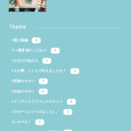
Theme
#超上級編
4
#○○業界 彼のこだわり
3
#となりのあの人
3
#その夢、いくらで叶えましたか？
3
#投資のキホン
3
#お金のキホン
5
#インデックスファンドのススメ
4
#マネーコンシャスなくらし。
3
#シネマネ！
3