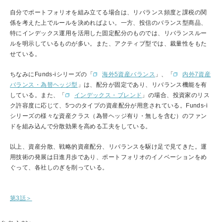
自分でポートフォリオを組み立てる場合は、リバランス頻度と課税の関
係を考えた上でルールを決めればよい。一方、投信のバランス型商品、
特にインデックス運用を活用した固定配分のものでは、リバランスルー
ルを明示しているものが多い。また、アクティブ型では、裁量性をもた
せている。
ちなみにFunds-iシリーズの「
海外5資産バランス
」、「
内外7資産
バランス・為替ヘッジ型
」は、配分が固定であり、リバランス機能を有
している。また、「
インデックス・ブレンド
」の場合、投資家のリス
ク許容度に応じて、5つのタイプの資産配分が用意されている。Funds-i
シリーズの様々な資産クラス（為替ヘッジ有り・無しを含む）のファン
ドを組み込んで分散効果を高める工夫をしている。
以上、資産分散、戦略的資産配分、リバランスを駆け足で見てきた。運
用技術の発展は日進月歩であり、ポートフォリオのイノベーションをめ
ぐって、各社しのぎを削っている。
第3話＞