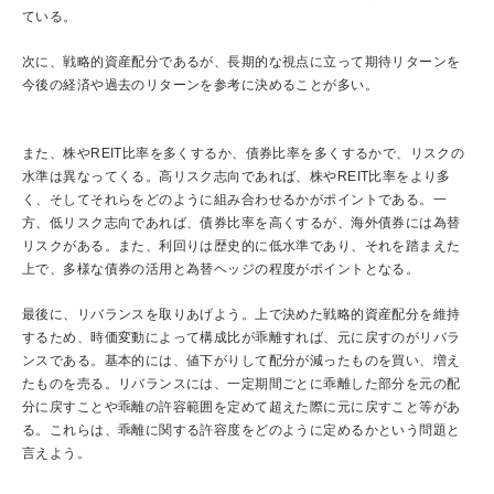
ている。
次に、戦略的資産配分であるが、長期的な視点に立って期待リターンを
今後の経済や過去のリターンを参考に決めることが多い。
また、株やREIT比率を多くするか、債券比率を多くするかで、リスクの
水準は異なってくる。高リスク志向であれば、株やREIT比率をより多
く、そしてそれらをどのように組み合わせるかがポイントである。一
方、低リスク志向であれば、債券比率を高くするが、海外債券には為替
リスクがある。また、利回りは歴史的に低水準であり、それを踏まえた
上で、多様な債券の活用と為替ヘッジの程度がポイントとなる。
最後に、リバランスを取りあげよう。上で決めた戦略的資産配分を維持
するため、時価変動によって構成比が乖離すれば、元に戻すのがリバラ
ンスである。基本的には、値下がりして配分が減ったものを買い、増え
たものを売る。リバランスには、一定期間ごとに乖離した部分を元の配
分に戻すことや乖離の許容範囲を定めて超えた際に元に戻すこと等があ
る。これらは、乖離に関する許容度をどのように定めるかという問題と
言えよう。