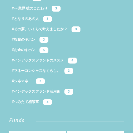
#○○業界 彼のこだわり
3
#となりのあの人
3
#その夢、いくらで叶えましたか？
3
#投資のキホン
3
#お金のキホン
5
#インデックスファンドのススメ
4
#マネーコンシャスなくらし。
3
#シネマネ！
3
#インデックスファンド活用術
3
#つみたて相談室
4
Funds