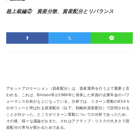
Today's Fund
ファンズアイ情報
超上級編② 資産分散、資産配分とリバランス
Market
マーケット情報
Tools
Simulation
つみたてシミュレーション
Assist
投信アシスト
Glossary
アセットアロケーション（資産配分）は、資産運用を行う上で重要と言
用語集
われる。これは、Brinson等が1986年に発表した米国の企業年金のパフ
Q&A
ォーマンス分析がもとになっている。分析では、リターン変動の93.6％
よくあるご質問
がポリシーと呼ばれる資産配分（以下、戦略的資産配分）で説明される
ことが分かった。ところがリターン変動についての分析であったため、
その後、様々な議論がおきた。それはアクティブ・リスクの大きさで資
Other
産配分の寄与が変わるためである。