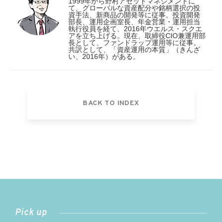
1999年から野村アセットマネジメントに
て、グローバルな資産配分や銘柄選択の投
資手法、新商品の開発等に従事。投資開発
部長、運用企画室長、年金営業・運用担当
執行役員を経て、2016年ウエルス・スクエ
アを立ち上げる。現在、取締役CIO兼運用部
長として、ファンドラップ運用等に従事。
共訳として、「資産運用の本質」（きんざ
い、2016年）がある。
BACK TO INDEX
Pick up