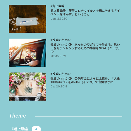
#超上級編
超上級編④ 新型コロナウイルスを機に考える「イ
ベントを活かす」ということ
Jun.12.2020
#投資のキホン
投資のキホン③ あなたのワガママを叶える。思い
っきりチャレンジするための準備をNISA（ニーサ）
で
May.15.2019
#投資のキホン
投資のキホン② 公的年金にさらに上乗せ。「人生
100年時代」をiDeCo（イデコ）で色鮮やかに
Dec.20.2018
Theme
#超上級編
4