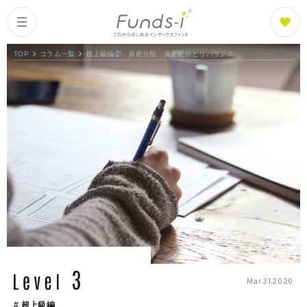
TOP
コラム一覧
超上級編② 資産分散、資産配分とリバランス
Columns
Index
コラム一覧
Funds
What is Funds-i?
ファンズアイとは
Fund List
ファンド紹介
Mar.31.2020
Fund Ranking
ファンズアイランキング
# 超上級編