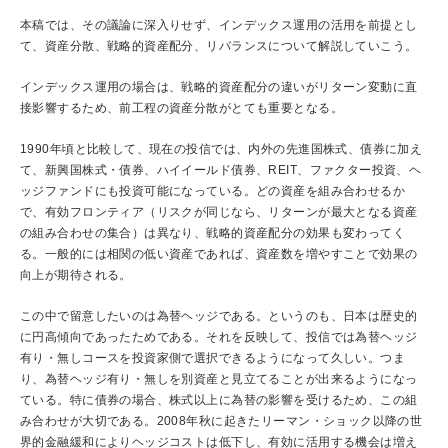
News
ニュース一覧
本稿では、その議論に深入りせず、インデックス運用の活用を前提とし
て、資産分散、戦略的資産配分、リバランスについて解説していこう。
インデックス運用の場合は、戦略的資産配分の違いがリターン変動に直
接影響するため、前工程の資産分散がとても重要となる。
1990年頃と比較して、現在の投信では、内外の先進国株式、債券に加え
て、新興国株式・債券、ハイイールド債券、REIT、ファクター投資、ヘ
ッジファンドにも投資可能になっている。どの資産を組み合わせるか
で、有効フロンティア（リスクが同じなら、リターンが最大となる資産
の組み合わせの集合）は異なり、戦略的資産配分の効果も変わってく
る。一般的には相関の低い資産であれば、資産数を増やすことで効果の
向上が期待される。
この中で留意したいのは為替ヘッジである。というのも、日本は歴史的
に円高傾向であったためである。それを反映して、投信では為替ヘッジ
有り・無しコースを投資家側で選択できるようになって久しい。つま
り、為替ヘッジ有り・無しを別資産と見立てることが出来るようになっ
ている。特に債券の場合、株式以上に為替の影響を受けるため、この組
み合わせが大切である。2008年秋に起きたリーマン・ショック以降の世
界的金融緩和によりヘッジコストは低下し、有効に活用する機会は増え