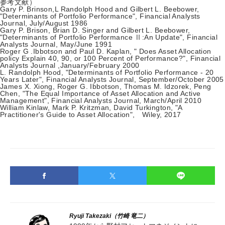
参考文献）
Gary P. Brinson,L Randolph Hood and Gilbert L. Beebower,
"Determinants of Portfolio Performance", Financial Analysts
Journal, July/August 1986
Gary P. Brison, Brian D. Singer and Gilbert L. Beebower,
"Determinants of Portfolio Performance Ⅱ:An Update", Financial
Analysts Journal, May/June 1991
Roger G .Ibbotson and Paul D. Kaplan, " Does Asset Allocation
policy Explain 40, 90, or 100 Percent of Performance?", Financial
Analysts Journal ,January/February 2000
L. Randolph Hood, "Determinants of Portfolio Performance - 20
Years Later", Financial Analysts Journal, September/October 2005
James X. Xiong, Roger G. Ibbotson, Thomas M. Idzorek, Peng
Chen, "The Equal Importance of Asset Allocation and Active
Management", Financial Analysts Journal, March/April 2010
William Kinlaw, Mark P. Kritzman, David Turkington, "A
Practitioner's Guide to Asset Allocation", Wiley, 2017
Ryuji Takezaki（竹崎 竜二）