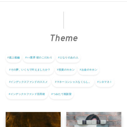
Theme
#超上級編
#○○業界 彼のこだわり
#となりのあの人
#その夢、いくらで叶えましたか？
#投資のキホン
#お金のキホン
#インデックスファンドのススメ
#マネーコンシャスなくらし。
#シネマネ！
#インデックスファンド活用術
#つみたて相談室