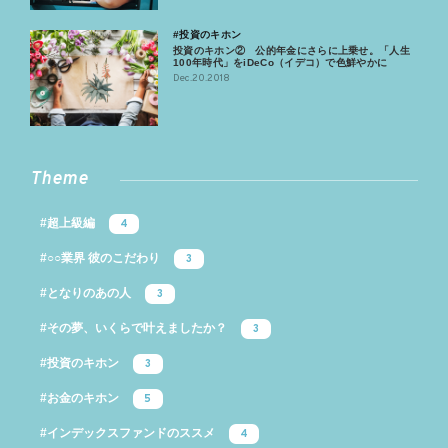
#投資のキホン
投資のキホン② 公的年金にさらに上乗せ。「人生
100年時代」をiDeCo（イデコ）で色鮮やかに
Dec.20.2018
Theme
#超上級編
4
#○○業界 彼のこだわり
3
#となりのあの人
3
#その夢、いくらで叶えましたか？
3
#投資のキホン
3
#お金のキホン
5
#インデックスファンドのススメ
4