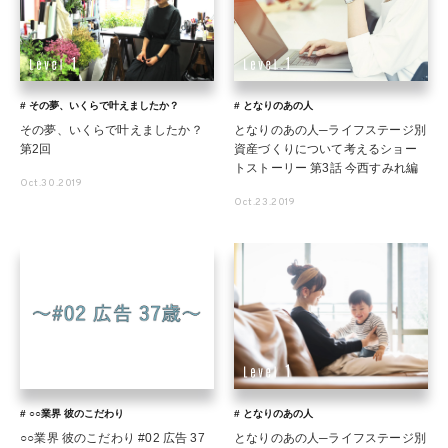
# その夢、いくらで叶えましたか？
# となりのあの人
その夢、いくらで叶えましたか？
となりのあの人─ライフステージ別
第2回
資産づくりについて考えるショー
トストーリー 第3話 今西すみれ編
Oct.30.2019
Oct.23.2019
# ○○業界 彼のこだわり
# となりのあの人
○○業界 彼のこだわり #02 広告 37
となりのあの人─ライフステージ別