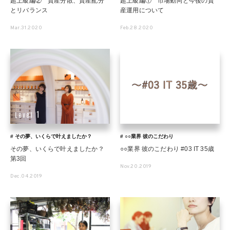
超上級編② 資産分散、資産配分
超上級編① 市場動向と今後の資
とリバランス
産運用について
Mar.31.2020
Feb.28.2020
# その夢、いくらで叶えましたか？
# ○○業界 彼のこだわり
その夢、いくらで叶えましたか？
○○業界 彼のこだわり #03 IT 35歳
第3回
Nov.20.2019
Dec.04.2019