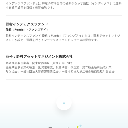
インデックスファンドとは 特定の市場全体の値動きを示す指数（インデックス）に連動
する運用成果を目指す投資信託です。
野村インデックスファンド
愛称：Funds-i（ファンズアイ）
野村インデックスファンド 愛称：Funds-i（ファンズアイ）とは、野村アセットマネジ
メントが設定・運用を行うインデックスファンドシリーズの愛称です。
商号：野村アセットマネジメント株式会社
金融商品取引業者 関東財務局長（金商）第373号
金融商品取引業の種別：投資運用業、投資助言・代理業、第二種金融商品取引業
加入協会：一般社団法人資産運用業協会／一般社団法人第二種金融商品取引業協会