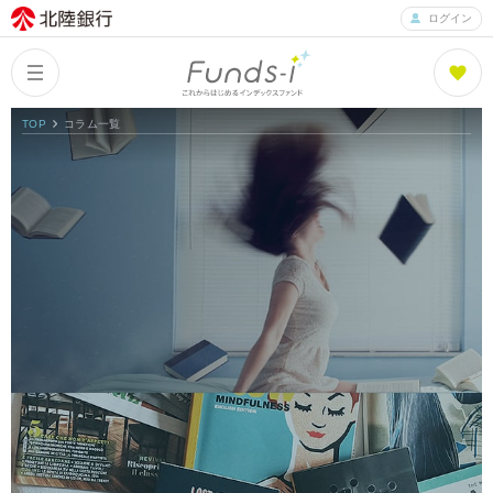
ログイン
TOP
コラム一覧
Columns
Index
コラム一覧
Funds
What is Funds-i?
ファンズアイとは
Fund List
ファンド紹介
Fund Ranking
ファンズアイランキング