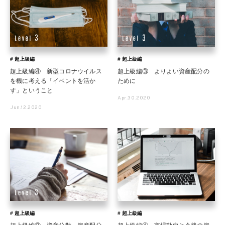
# 超上級編
# 超上級編
超上級編④ 新型コロナウイルス
超上級編③ よりよい資産配分の
を機に考える「イベントを活か
ために
す」ということ
Apr.30.2020
Jun.12.2020
# 超上級編
# 超上級編