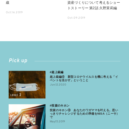
歳
資産づくりについて考えるショー
トストーリー 第2話 久野茉莉編
Oct.16.2019
Oct.09.2019
Pick up
#超上級編
超上級編④ 新型コロナウイルスを機に考える「イ
ベントを活かす」ということ
Jun.12.2020
#投資のキホン
投資のキホン③ あなたのワガママを叶える。思い
っきりチャレンジするための準備をNISA（ニーサ）
で
May.15.2019