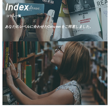
Index
Today's Fund
ファンズアイ情報
Market
コラム一覧
マーケット情報
あなたのレベルに合わせたColumnをご用意しました。
Tools
Simulation
つみたてシミュレーション
Assist
投信アシスト
Glossary
用語集
Q&A
よくあるご質問