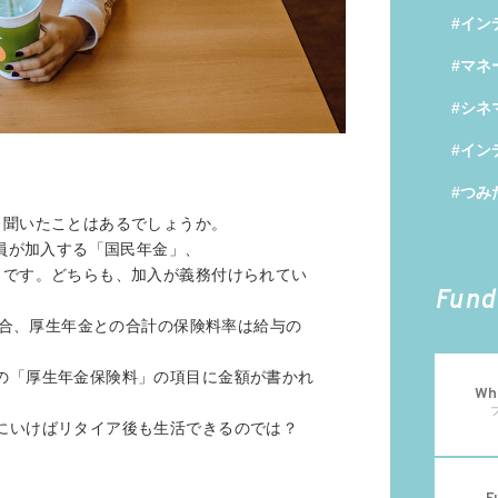
#イン
#マネ
#シネ
#イン
#つみ
と聞いたことはあるでしょうか。
全員が加入する「国民年金」、
」です。どちらも、加入が義務付けられてい
Fund
の場合、厚生年金との合計の保険料率は給与の
の「厚生年金保険料」の項目に金額が書かれ
Wha
にいけばリタイア後も生活できるのでは？