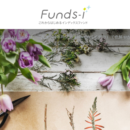
Columns
にさらに上乗せ。「人生100年時代」をiDeCo（イデコ）で色鮮や
Index
コラム一覧