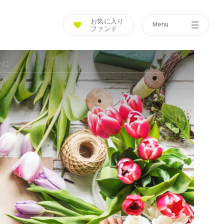
お気に入り
Menu
ファンド
Funds
Tools
かに
What is Funds-i?
Simulation
ファンズアイとは
つみたてシミュレーション
Fund List
Assist
ファンド紹介
投信アシスト
Fund Ranking
Glossary
ファンズアイランキング
用語集
Today's Fund
Q&A
ファンズアイ情報
よくあるご質問
Market
マーケット情報