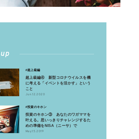
 up
#超上級編
超上級編④ 新型コロナウイルスを機
に考える「イベントを活かす」という
こと
Jun.12.2020
#投資のキホン
投資のキホン③ あなたのワガママを
叶える。思いっきりチャレンジするた
めの準備をNISA（ニーサ）で
May.15.2019