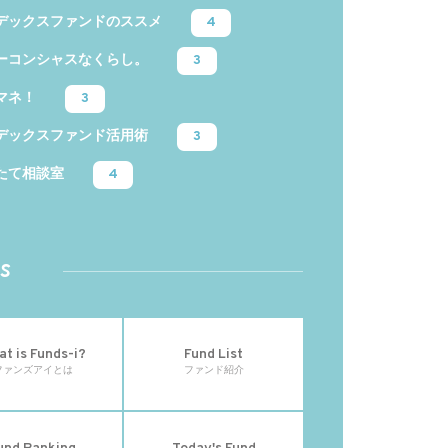
デックスファンドのススメ
4
ーコンシャスなくらし。
3
マネ！
3
デックスファンド活用術
3
たて相談室
4
s
t is Funds-i?
Fund List
ファンズアイとは
ファンド紹介