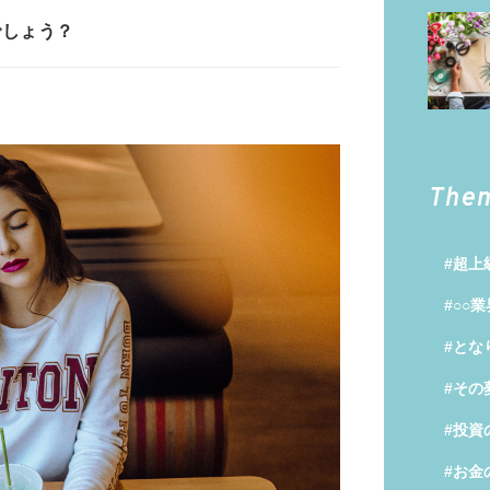
でしょう？
The
#超上
#○○
#とな
#その
#投資
#お金