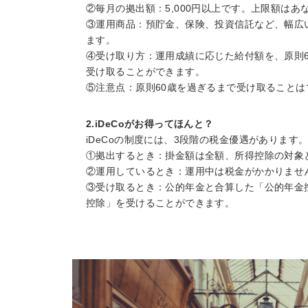
②毎月の拠出額：5,000円以上です。上限額は
③運用商品：預貯金、保険、投資信託など、幅広
ます。
④受け取り方：運用成績に応じた給付額を、原則
受け取ることができます。
⑤注意点：原則60歳を過ぎるまで受け取ることは
2.iDeCoがお得ってほんと？
iDeCoの制度には、3段階の税金優遇があります
①拠出するとき：掛金額は全額、所得控除の対象
②運用しているとき：運用中は税金がかかりませ
③受け取るとき：公的年金と合算した「公的年金
控除」を受けることができます。