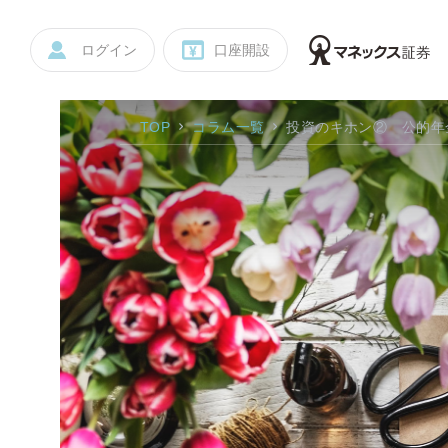
ログイン
口座開設
TOP
コラム一覧
投資のキホン② 公的年金