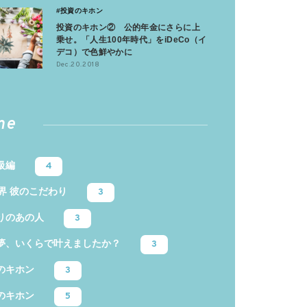
#投資のキホン
投資のキホン② 公的年金にさらに上
乗せ。「人生100年時代」をiDeCo（イ
デコ）で色鮮やかに
Dec.20.2018
me
級編
4
業界 彼のこだわり
3
りのあの人
3
夢、いくらで叶えましたか？
3
のキホン
3
のキホン
5