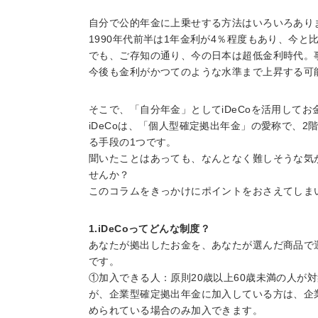
自分で公的年金に上乗せする方法はいろいろあり
1990年代前半は1年金利が4％程度もあり、今
でも、ご存知の通り、今の日本は超低金利時代。
今後も金利がかつてのような水準まで上昇する可
そこで、「自分年金」としてiDeCoを活用して
iDeCoは、「個人型確定拠出年金」の愛称で、
る手段の1つです。
聞いたことはあっても、なんとなく難しそうな気
せんか？
このコラムをきっかけにポイントをおさえてしま
1.iDeCoってどんな制度？
あなたが拠出したお金を、あなたが選んだ商品で
です。
①加入できる人：原則20歳以上60歳未満の人が
が、企業型確定拠出年金に加入している方は、企
められている場合のみ加入できます。