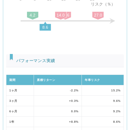
リスク（％）
委託会社
年0.26%
4.2
14.0
15.6
27.0
配分
（税抜）
販売会社
年0.26%
8.6
受託会社
年0.03%
（ご換金時）
パフォーマンス実績
ありません。
期間
累積リターン
年率リスク
1ヶ月
-2.2%
15.2%
投資信託説明書（交付目論見書）の「ファンドの費用・税金」をご
3ヶ月
+0.3%
9.6%
覧ください。
6ヶ月
0.0%
9.2%
1年
+8.8%
8.6%