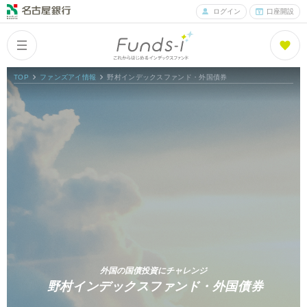
ログイン
口座開設
TOP
ファンズアイ情報
野村インデックスファンド・外国債券
Columns
Index
コラム一覧
Funds
What is Funds-i?
ファンズアイとは
Fund List
ファンド紹介
外国の国債投資にチャレンジ
野村インデックスファンド・外国債券
Fund Ranking
ファンズアイランキング