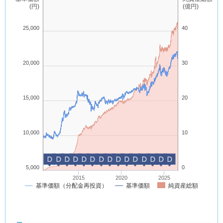
投資方針
(円)
(億円)
外国の公社債を実質的な主要投資対象とし、FTSE世界国債インデ
ックス（除く日本、ヘッジなし・円ベース）の中長期的な動きを概
25,000
40
ね捉える投資成果を目指して運用を行ないます。
実質組入外貨建資産については、原則として為替ヘッジを行ないま
20,000
30
せん。
ファンドはマザーファンドを通じて投資するファミリーファンド方
式で運用します。
15,000
20
10,000
10
基準価額の変動要因
D
D
D
D
D
D
D
D
D
D
D
D
D
D
D
ファンドの基準価額は、投資を行なっている有価証券等の値動きに
5,000
0
よる影響を受けますが、これらの運用による損益はすべて投資者の
2015
2020
2025
皆様に帰属します。
基準価額（分配金再投資）
基準価額
純資産総額
したがって、ファンドにおいて、投資者の皆様の投資元金は保証さ
れているものではなく、基準価額の下落により、損失を被り、投資
元金が割り込むことがあります。なお、投資信託は預貯金と異なり
ます。