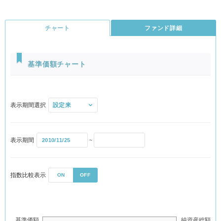
チャート
ファンド詳細
基準価額チャート
FTSE世界国債インデックス（除く日本、ヘッジなし・円ベース）
の中長期的な動きを概ね捉える投資成果を目指して運用を行ないま
表示期間選択
す。
表示期間
~
主要投資対象
指数比較表示
ON
OFF
外国の公社債を実質的な主要投資対象※とします。
※ 「実質的な主要投資対象」とは、「外国債券マザーファンド」を通じて投資する、
主要な投資対象という意味です。
基準価額
純資産総額