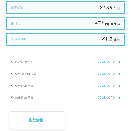
21,382
基準価額
円
+71
前日比
円
(+0.3%)
41.2
純資産総額
億円
DOWNLOAD
月次レポート
DOWNLOAD
交付運用報告書
DOWNLOAD
交付目論見書
DOWNLOAD
請求目論見書
指数情報