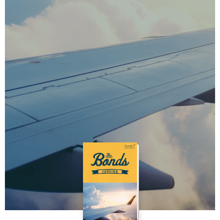
Today's Fund
ファンズアイ情報
Market
マーケット情報
Tools
Simulation
つみたてシミュレーション
Assist
投信アシスト
Glossary
用語集
Q&A
よくあるご質問