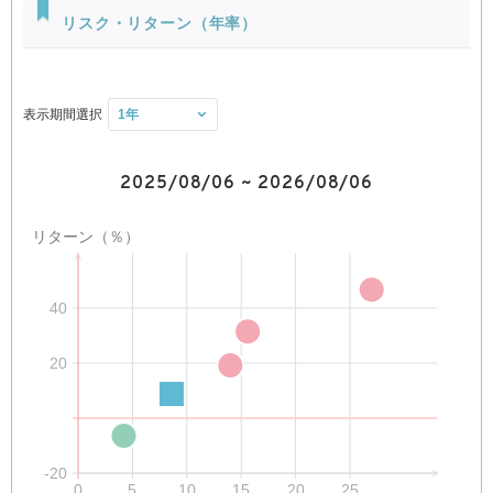
リスク・リターン（年率）
債券価格変動リスク:債券（公社債等）は、市場金利や信用度の変動
により価格が変動します。ファンドは実質的に債券に投資を行ない
ますので、これらの影響を受けます。
表示期間選択
為替変動リスク:ファンドは、実質組入外貨建資産について、原則と
して為替ヘッジを行ないませんので、為替変動の影響を受けます。
※基準価額の変動要因は上記に限定されるものではありません。
2025/08/06
~
2026/08/06
リターン（％）
運用管理費用
（信託報酬）
40
信託報酬の総額は、日々のファンドの純資産総額に信託報酬率を乗
じて得た額とします。
20
ファンドの信託報酬は、日々計上され、ファンドの基準価額に反映
されます。なお、毎計算期間の最初の6ヵ月終了日および毎計算期
末または信託終了のときファンドから支払われます。
信託報酬率の配分は下記の通りとします。
-20
信託報酬率
年0.605%（税抜年0.55%）
0
5
10
15
20
25