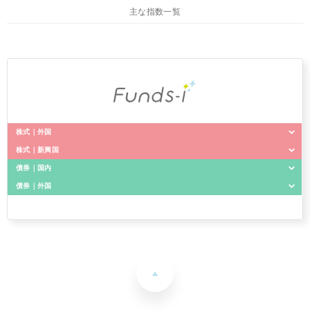
主な指数一覧
株式｜外国
株式｜新興国
Funds-i 外国株式
債券｜国内
Funds-i 新興国株式
債券｜外国
Funds-i 国内債券
Funds-i 外国株式・為替ヘッジ型
Funds-i 外国債券