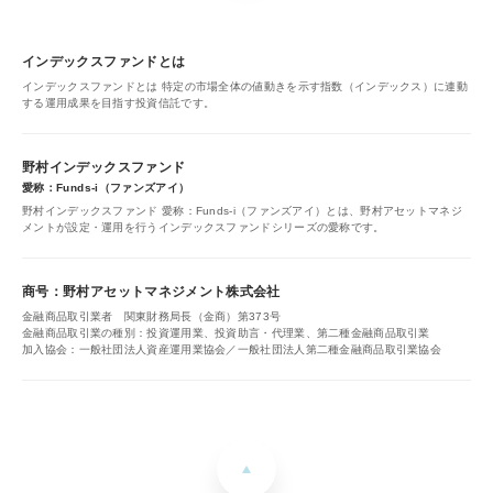
インデックスファンドとは
インデックスファンドとは 特定の市場全体の値動きを示す指数（インデックス）に連動
する運用成果を目指す投資信託です。
野村インデックスファンド
愛称：Funds-i（ファンズアイ）
野村インデックスファンド 愛称：Funds-i（ファンズアイ）とは、野村アセットマネジ
メントが設定・運用を行うインデックスファンドシリーズの愛称です。
商号：野村アセットマネジメント株式会社
金融商品取引業者 関東財務局長（金商）第373号
金融商品取引業の種別：投資運用業、投資助言・代理業、第二種金融商品取引業
加入協会：一般社団法人資産運用業協会／一般社団法人第二種金融商品取引業協会