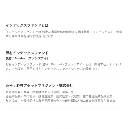
インデックスファンドとは
インデックスファンドとは 特定の市場全体の値動きを示す指数（インデックス）に連動
する運用成果を目指す投資信託です。
野村インデックスファンド
愛称：Funds-i（ファンズアイ）
野村インデックスファンド 愛称：Funds-i（ファンズアイ）とは、野村アセットマネジ
メントが設定・運用を行うインデックスファンドシリーズの愛称です。
商号：野村アセットマネジメント株式会社
金融商品取引業者 関東財務局長（金商）第373号
金融商品取引業の種別：投資運用業、投資助言・代理業、第二種金融商品取引業
加入協会：一般社団法人資産運用業協会／一般社団法人第二種金融商品取引業協会