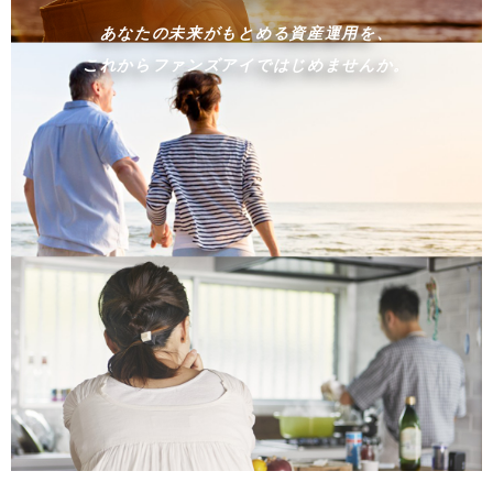
Today's Fund
あなたの未来がもとめる資産運用を、
ファンズアイ情報
これからファンズアイではじめませんか。
Market
マーケット情報
Tools
Simulation
つみたてシミュレーション
Assist
投信アシスト
Glossary
用語集
Q&A
よくあるご質問