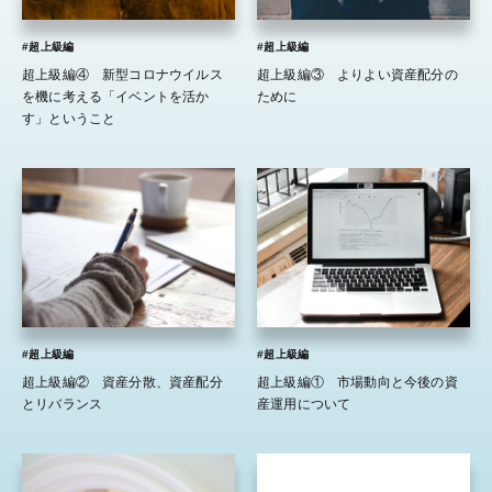
#超上級編
#超上級編
超上級編④ 新型コロナウイルス
超上級編③ よりよい資産配分の
を機に考える「イベントを活か
ために
す」ということ
#超上級編
#超上級編
超上級編② 資産分散、資産配分
超上級編① 市場動向と今後の資
とリバランス
産運用について