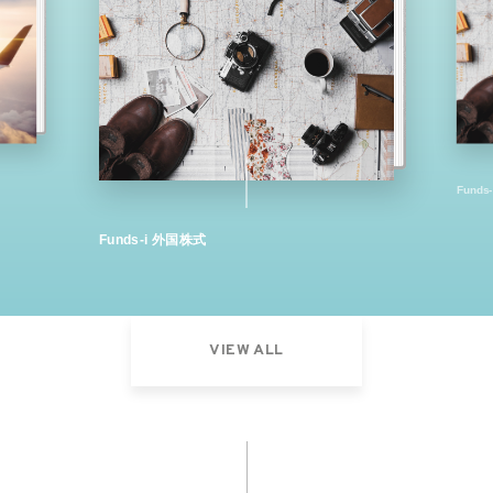
Fund
Funds-i 外国株式
VIEW ALL