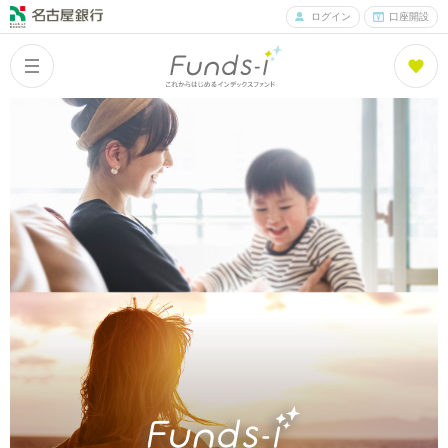
ログイン
口座開設
Columns
Index
コラム一覧
Funds
What is Funds-i?
ファンズアイとは
Fund List
ファンド紹介
Fund Ranking
ファンズアイランキング