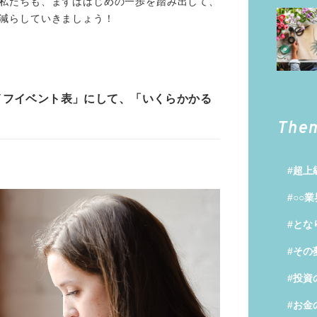
私たちも、まずははじめの一歩を踏み出して、
減らしていきましょう！
「ライフイベント表」にして、「いくらかかる
The
#超上
#○○
#とな
#その
#投資
#お金