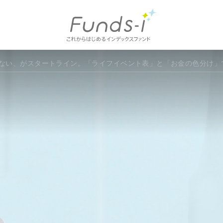
Columns
Funds
ない、がスタートライン。「ライフイベント表」と「お金の色分け」
Index
What is Funds-i?
コラム一覧
ファンズアイとは
Fund List
ファンド紹介
Fund Ranking
ファンズアイラン
Today's Fund
ファンズアイ情報
Market
マーケット情報