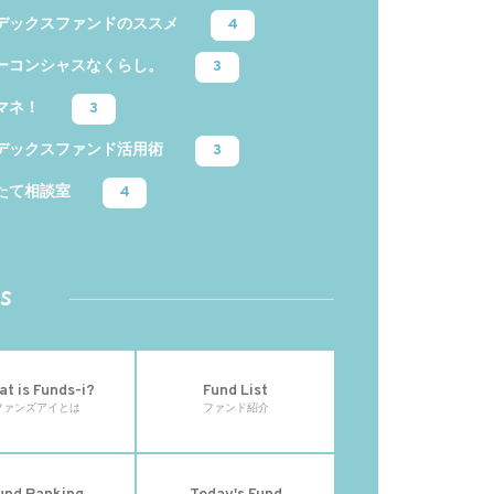
デックスファンドのススメ
4
ーコンシャスなくらし。
3
マネ！
3
デックスファンド活用術
3
たて相談室
4
s
t is Funds-i?
Fund List
ファンズアイとは
ファンド紹介