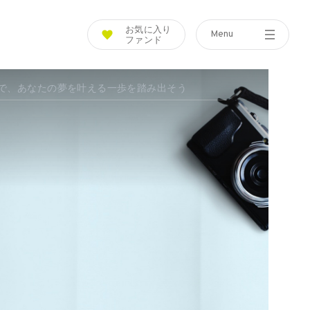
お気に入り
Menu
ファンド
Tools
Other
で、あなたの夢を叶える一歩を踏み出そう
Simulation
News
つみたてシミュレーション
ニュース一覧
Assist
投信アシスト
Glossary
キング
用語集
Q&A
よくあるご質問