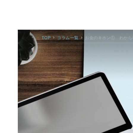
TOP
コラム一覧
お金のキホン① わから