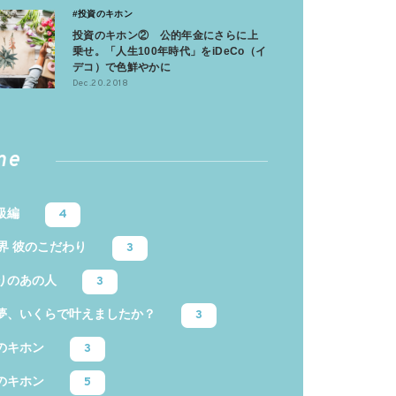
#投資のキホン
投資のキホン② 公的年金にさらに上
乗せ。「人生100年時代」をiDeCo（イ
デコ）で色鮮やかに
Dec.20.2018
me
級編
4
業界 彼のこだわり
3
りのあの人
3
夢、いくらで叶えましたか？
3
のキホン
3
のキホン
5