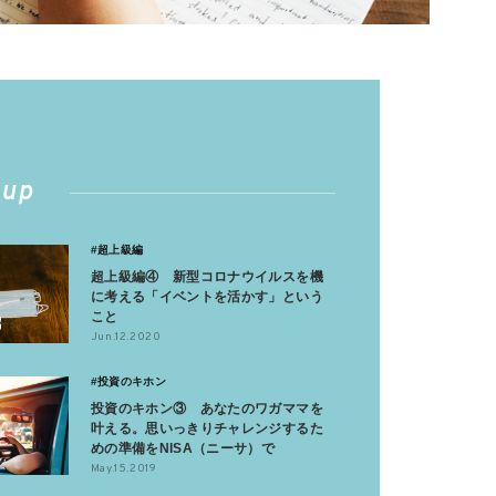
 up
#超上級編
超上級編④ 新型コロナウイルスを機
に考える「イベントを活かす」という
こと
Jun.12.2020
#投資のキホン
投資のキホン③ あなたのワガママを
叶える。思いっきりチャレンジするた
めの準備をNISA（ニーサ）で
May.15.2019