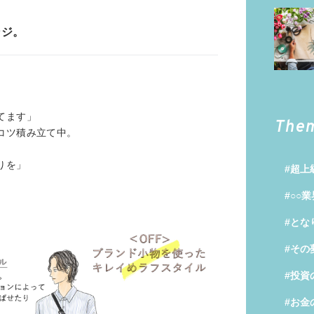
ンジ。
てます」
The
コツ積み立て中。
。
りを」
#超上
#○○
#とな
#その
#投資
#お金