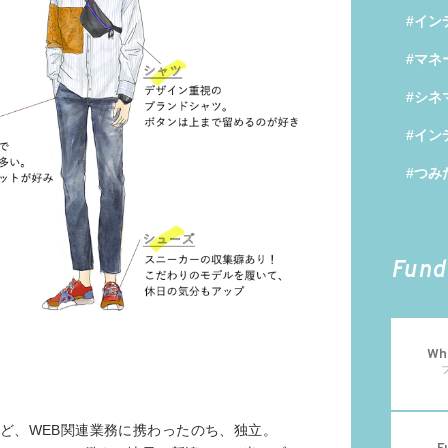
#イン
#マネ
#シネ
#イン
#つみ
Fund
Wha
ど、WEB関連業務に携わったのち、独立。