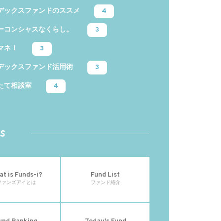
デックスファンドのススメ
4
ーコンシャスなくらし。
3
マネ！
3
デックスファンド活用術
3
たて相談室
4
s
t is Funds-i?
Fund List
ファンズアイとは
ファンド紹介