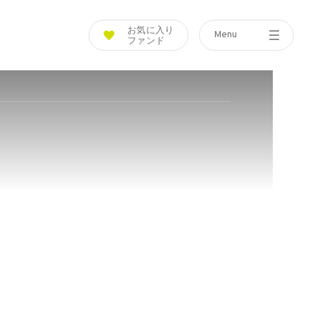
お気に入り
Menu
ファンド
Funds
Tools
What is Funds-i?
Simulation
ファンズアイとは
つみたてシミュレーション
Fund List
Assist
ファンド紹介
投信アシスト
Fund Ranking
Glossary
ファンズアイランキング
用語集
Today's Fund
Q&A
ファンズアイ情報
よくあるご質問
Market
マーケット情報