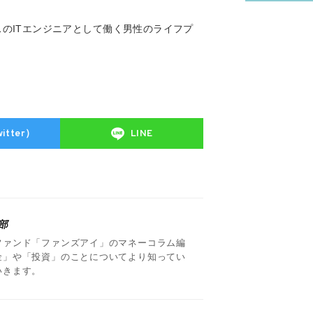
スのITエンジニアとして働く男性のライフプ
itter）
LINE
部
ファンド「ファンズアイ」のマネーコラム編
金」や「投資」のことについてより知ってい
いきます。