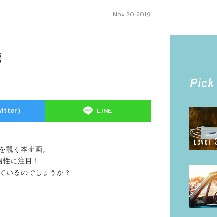
Nov.20.2019
歳
Pick
itter）
LINE
を覗く本企画。
男性に注目！
ているのでしょうか？