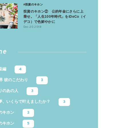
#投資のキホン
投資のキホン② 公的年金にさらに上
乗せ。「人生100年時代」をiDeCo（イ
デコ）で色鮮やかに
Dec.20.2018
me
級編
4
業界 彼のこだわり
3
りのあの人
3
夢、いくらで叶えましたか？
3
のキホン
3
のキホン
5