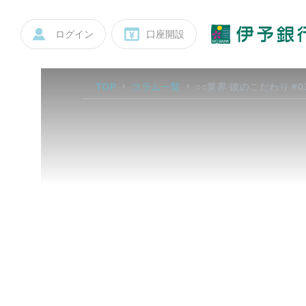
ログイン
口座開設
TOP
コラム一覧
○○業界 彼のこだわり #03 