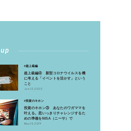
 up
#超上級編
超上級編④ 新型コロナウイルスを機
に考える「イベントを活かす」という
こと
Jun.12.2020
#投資のキホン
投資のキホン③ あなたのワガママを
叶える。思いっきりチャレンジするた
めの準備をNISA（ニーサ）で
May.15.2019